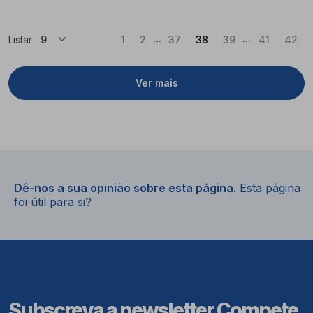
...
...
(Atual)
Listar
1
2
37
38
39
41
42
Ver mais
Dê-nos a sua opinião sobre esta página.
Esta página
foi útil para si?
Subscreva a newsletter Compete