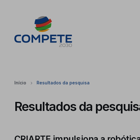
Saltar para o conteúdo principal da página
Cookies
Início
Resultados da pesquisa
Resultados da pesquis
CRIARTE impulsiona a robótic