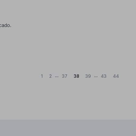
icado.
...
...
(Atual)
1
2
37
38
39
43
44