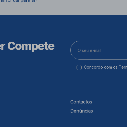
a foi útil para si?
er Compete
Concordo com os
Ter
Contactos
Denúncias