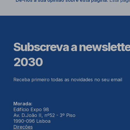
Dê-nos a sua opinião sobre esta página.
Esta págin
Subscreva a newslett
2030
Receba primeiro todas as novidades no seu email
Morada:
Edifício Expo 98
Av. D.João II, nº52 - 3º Piso
1990-096 Lisboa
Direções