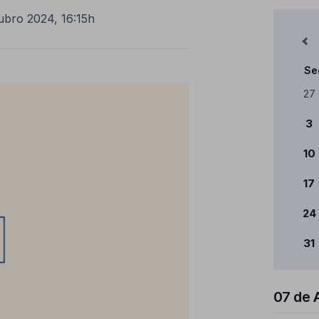
ubro 2024, 16:15h
Mês Anterior
Se
Cale
27
3
10
17
24
31
07 de 