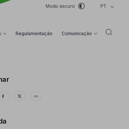
PT
Modo escuro
s
Regulamentação
Comunicação
Abrir f
har
da