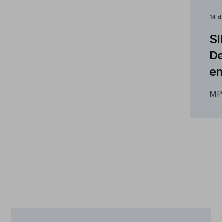
14 d
SI
De
e
MP