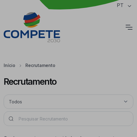
Saltar para o conteúdo principal da página
PT
Cookies
Início
Recrutamento
Recrutamento
Pesquisar