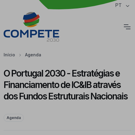
Saltar para o conteúdo principal da página
PT
Cookies
Início
Agenda
O Portugal 2030 - Estratégias e
Financiamento de IC&IB através
dos Fundos Estruturais Nacionais
Agenda