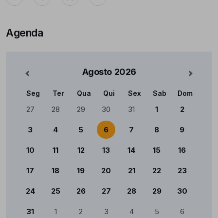
Agenda
Agosto
2026
nterior
Mês Se
Seg
Ter
Qua
Qui
Sex
Sab
Dom
Calendário
27
28
29
30
31
1
2
3
4
5
6
7
8
9
10
11
12
13
14
15
16
17
18
19
20
21
22
23
24
25
26
27
28
29
30
31
1
2
3
4
5
6