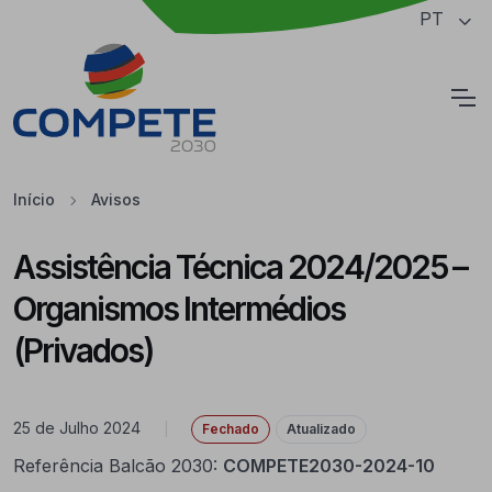
Saltar para o conteúdo principal da página
PT
Cookies
Início
Avisos
Assistência Técnica 2024/2025 –
Organismos Intermédios
(Privados)
25 de Julho 2024
|
Fechado
Atualizado
Referência Balcão 2030:
COMPETE2030-2024-10