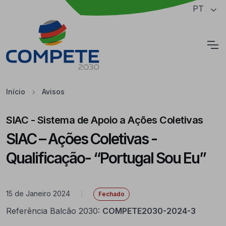
Saltar para o conteúdo principal da página
PT
Cookies
Início
Avisos
SIAC - Sistema de Apoio a Ações Coletivas
SIAC – Ações Coletivas -
Qualificação- “Portugal Sou Eu”
15 de Janeiro 2024
|
Fechado
Referência Balcão 2030:
COMPETE2030-2024-3