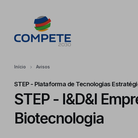
Saltar para o conteúdo principal da página
Cookies
Início
Avisos
STEP - Plataforma de Tecnologias Estratég
STEP - I&D&I Empres
Biotecnologia