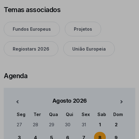
Temas associados
Fundos Europeus
Projetos
Regiostars 2026
União Europeia
Agenda
Agosto
2026
nterior
Mês Se
Seg
Ter
Qua
Qui
Sex
Sab
Dom
Calendário
27
28
29
30
31
1
2
3
4
5
6
7
8
9