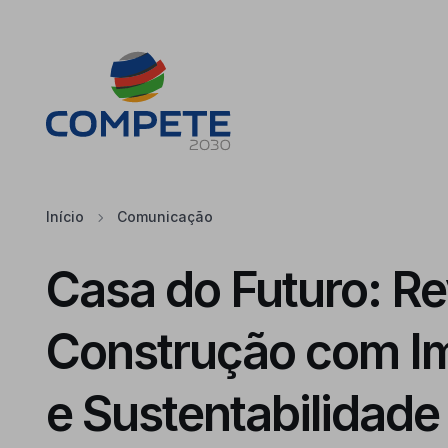
Saltar para o conteúdo principal da página
Cookies
Início
Comunicação
Casa do Futuro: R
Construção com I
e Sustentabilidade