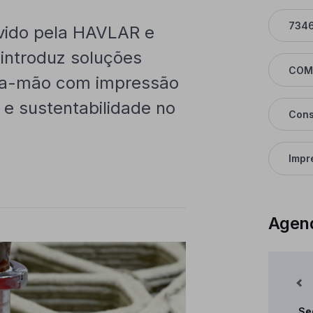
734
ovido pela HAVLAR e
introduz soluções
COM
na-mão com impressão
 e sustentabilidade no
Cons
Impr
Agen
Mês Anterior
Se