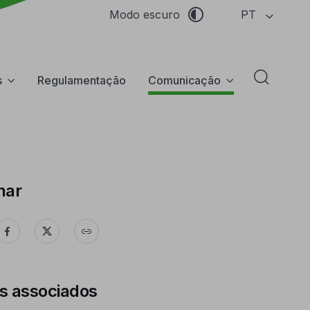
PT
Modo escuro
s
Regulamentação
Comunicação
Abrir f
har
s associados