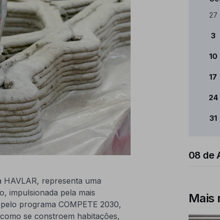
Cale
27
3
10
17
24
31
08 de 
sa HAVLAR, representa uma
ão, impulsionada pela mais
Mais 
do pelo programa COMPETE 2030,
a como se constroem habitações,