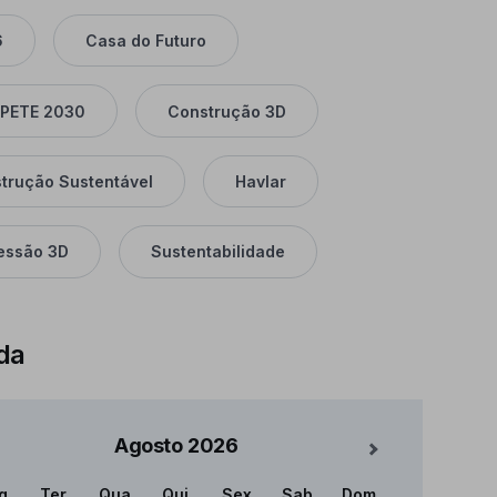
6
Casa do Futuro
PETE 2030
Construção 3D
trução Sustentável
Havlar
essão 3D
Sustentabilidade
da
Agosto
2026
Mês Seguinte
g
Ter
Qua
Qui
Sex
Sab
Dom