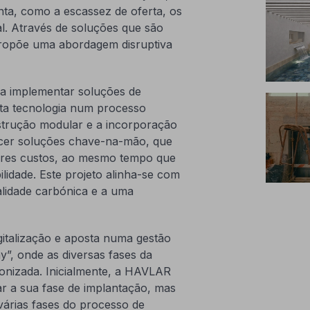
nta, como a escassez de oferta, os
l. Através de soluções que são
propõe uma abordagem disruptiva
a implementar soluções de
sta tecnologia num processo
nstrução modular e a incorporação
ecer soluções chave-na-mão, que
ores custos, ao mesmo tempo que
idade. Este projeto alinha-se com
alidade carbónica e a uma
italização e aposta numa gestão
, onde as diversas fases da
ronizada. Inicialmente, a HAVLAR
ar a sua fase de implantação, mas
várias fases do processo de