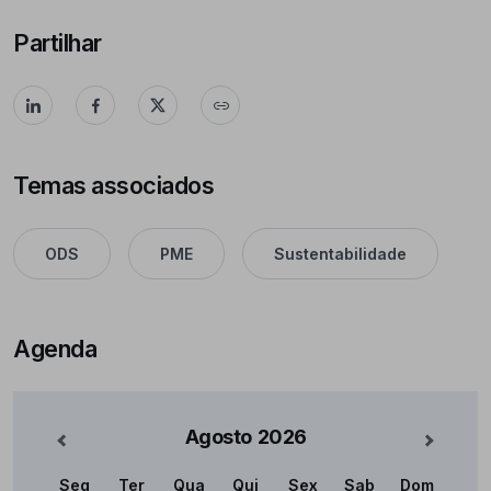
Partilhar
Temas associados
ODS
PME
Sustentabilidade
Agenda
Agosto
2026
nterior
Mês Se
Seg
Ter
Qua
Qui
Sex
Sab
Dom