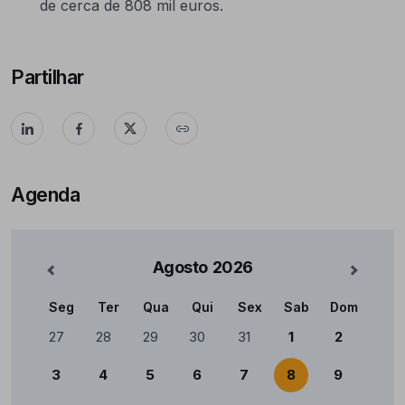
de cerca de 808 mil euros.
Partilhar
Agenda
Agosto
2026
nterior
Mês Se
Seg
Ter
Qua
Qui
Sex
Sab
Dom
Calendário
27
28
29
30
31
1
2
3
4
5
6
7
8
9