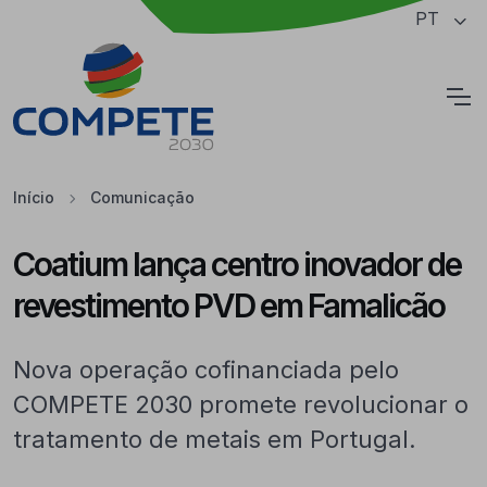
Saltar para o conteúdo principal da página
PT
Cookies
Início
Comunicação
Coatium lança centro inovador de
revestimento PVD em Famalicão
Nova operação cofinanciada pelo
COMPETE 2030 promete revolucionar o
tratamento de metais em Portugal.