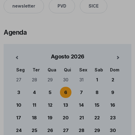
newsletter
PVD
SICE
Agenda
Agosto
2026
nterior
Mês Se
Seg
Ter
Qua
Qui
Sex
Sab
Dom
Calendário
27
28
29
30
31
1
2
3
4
5
6
7
8
9
10
11
12
13
14
15
16
17
18
19
20
21
22
23
24
25
26
27
28
29
30