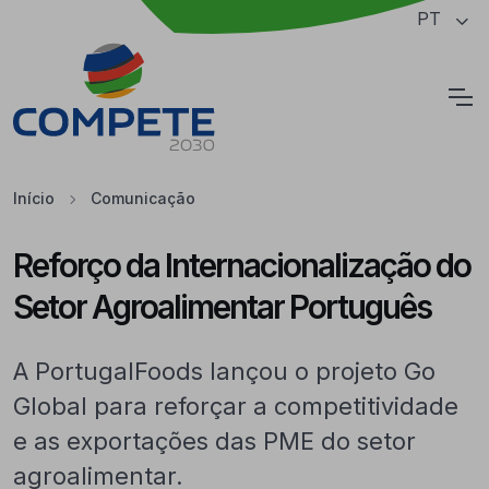
Saltar para o conteúdo principal da página
PT
Cookies
Início
Comunicação
Reforço da Internacionalização do
Setor Agroalimentar Português
A PortugalFoods lançou o projeto Go
Global para reforçar a competitividade
e as exportações das PME do setor
agroalimentar.