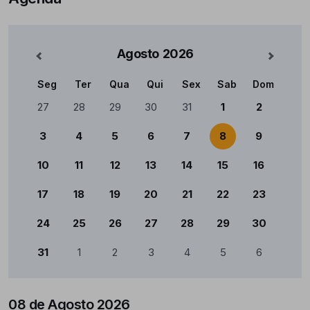
Agosto
2026
nterior
Mês Se
Seg
Ter
Qua
Qui
Sex
Sab
Dom
Calendário
27
28
29
30
31
1
2
3
4
5
6
7
8
9
10
11
12
13
14
15
16
17
18
19
20
21
22
23
24
25
26
27
28
29
30
31
1
2
3
4
5
6
08 de Agosto 2026