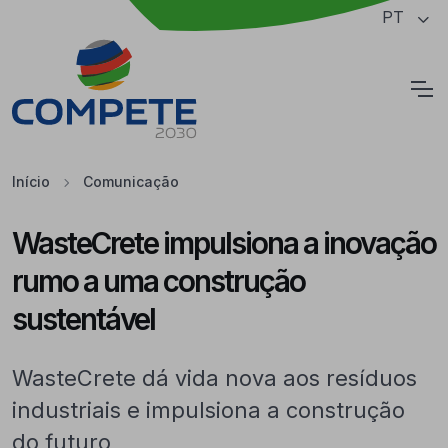
Saltar para o conteúdo principal da página
PT
Cookies
Início
Comunicação
WasteCrete impulsiona a inovação
rumo a uma construção
sustentável
WasteCrete dá vida nova aos resíduos
industriais e impulsiona a construção
do futuro