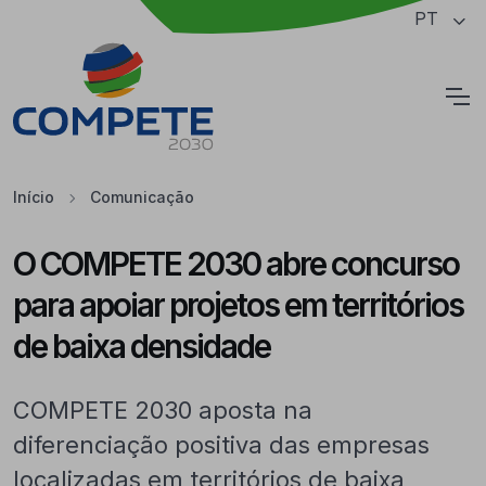
Saltar para o conteúdo principal da página
PT
Cookies
Início
Comunicação
O COMPETE 2030 abre concurso
para apoiar projetos em territórios
de baixa densidade
COMPETE 2030 aposta na
diferenciação positiva das empresas
localizadas em territórios de baixa