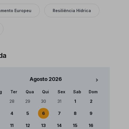
amento Europeu
Resiliência Hídrica
da
Agosto
2026
Mês Seguinte
g
Ter
Qua
Qui
Sex
Sab
Dom
ndário
28
29
30
31
1
2
4
5
6
7
8
9
11
12
13
14
15
16