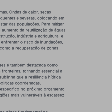
mas. Ondas de calor, secas
equentes e severas, colocando em
star das populações. Para mitigar
 aumento da reutilização de águas
trução, indústria e agricultura, e
enfrentar o risco de inundações,
, como a recuperação de zonas
aíses é também destacada como
 fronteiras, tornando essencial a
linha que a resiliência hídrica
líticas coordenadas,
o específico no próximo orçamento
egiões mais vulneráveis à escassez
mo aliada fundamental na