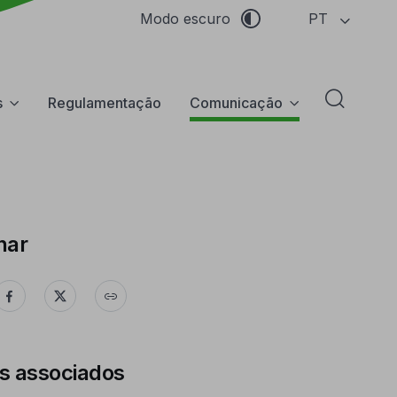
PT
Modo escuro
s
Regulamentação
Comunicação
Abrir f
har
s associados