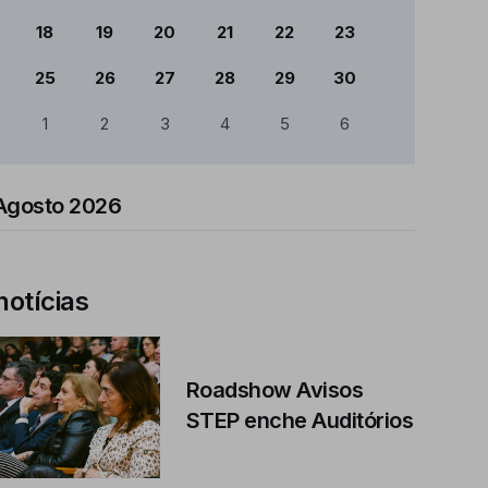
18
19
20
21
22
23
25
26
27
28
29
30
1
2
3
4
5
6
Agosto 2026
notícias
Roadshow Avisos
STEP enche Auditórios