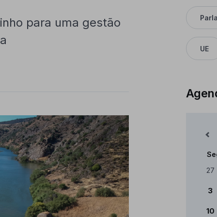
Parl
inho para uma gestão
pa
UE
Agen
Mês Anterior
Se
Cale
27
3
10