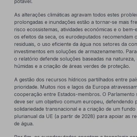
potável.
As alterações climáticas agravam todos estes proble
prolongadas e inundações estão a tornar-se mais fr
risco ecossistemas, atividades económicas e o bem-e
os efeitos da seca, os eurodeputados recomendam o
residuais, o uso eficiente da água nos setores da cons
investimentos em soluções de armazenamento. Para 
o relatório defende soluções baseadas na natureza
húmidas e a criação de áreas verdes de proteção.
A gestão dos recursos hídricos partilhados entre p
prioridade. Muitos rios e lagos da Europa atravessam
cooperação entre Estados-membros. O Parlamento sub
deve ser um objetivo comum europeu, defendendo po
solidariedade transnacional e a criação de um fund
plurianual da UE (a partir de 2028) para apoiar as r
de água.
Por fim, os eurodeputados apontam a tecnologia co