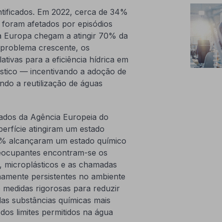
ntificados. Em 2022, cerca de 34%
 foram afetados por episódios
da Europa chegam a atingir 70% da
 problema crescente, os
tivas para a eficiência hídrica em
éstico — incentivando a adoção de
indo a reutilização de águas
Dados da Agência Europeia do
rfície atingiram um estado
9% alcançaram um estado químico
preocupantes encontram-se os
es, microplásticos e as chamadas
amente persistentes no ambiente
 medidas rigorosas para reduzir
das substâncias químicas mais
os limites permitidos na água