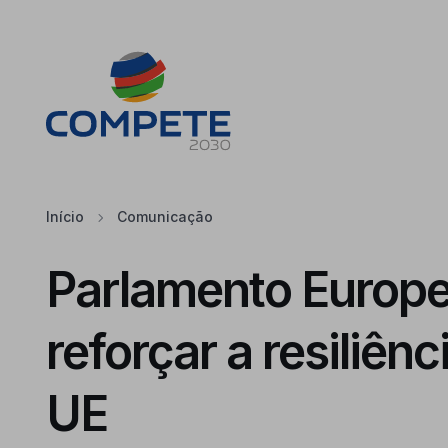
Saltar para o conteúdo principal da página
Cookies
Início
Comunicação
Parlamento Europe
reforçar a resiliênc
UE