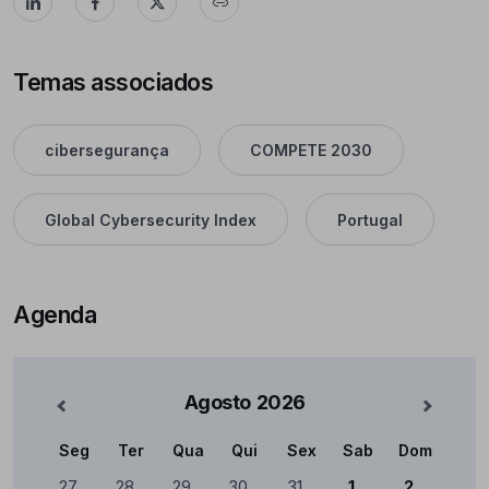
Temas associados
cibersegurança
COMPETE 2030
Global Cybersecurity Index
Portugal
Agenda
Agosto
2026
nterior
Mês Se
Seg
Ter
Qua
Qui
Sex
Sab
Dom
Calendário
27
28
29
30
31
1
2