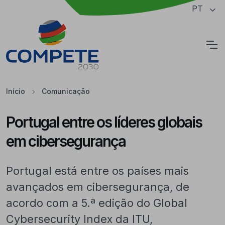
Saltar para o conteúdo principal da página
PT
Cookies
Início
Comunicação
Portugal entre os líderes globais
em cibersegurança
Portugal está entre os países mais
avançados em cibersegurança, de
acordo com a 5.ª edição do Global
Cybersecurity Index da ITU,