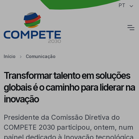
Saltar para o conteúdo principal da página
PT
Cookies
Início
Comunicação
Transformar talento em soluções
globais é o caminho para liderar na
inovação
Presidente da Comissão Diretiva do
COMPETE 2030 participou, ontem, num
painel dedicado à Inovação tecnológica