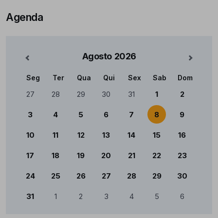
Agenda
Agosto
2026
nterior
Mês Se
Seg
Ter
Qua
Qui
Sex
Sab
Dom
Calendário
27
28
29
30
31
1
2
3
4
5
6
7
8
9
10
11
12
13
14
15
16
17
18
19
20
21
22
23
24
25
26
27
28
29
30
31
1
2
3
4
5
6