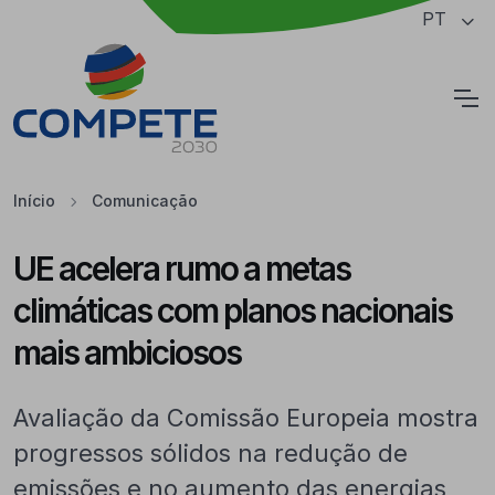
Saltar para o conteúdo principal da página
PT
Cookies
Início
Comunicação
UE acelera rumo a metas
climáticas com planos nacionais
mais ambiciosos
Avaliação da Comissão Europeia mostra
progressos sólidos na redução de
emissões e no aumento das energias