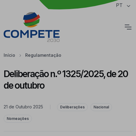
Saltar para o conteúdo principal da página
PT
Cookies
Início
Regulamentação
Deliberação n.º 1325/2025, de 20
de outubro
21 de Outubro 2025
|
Deliberações
Nacional
Nomeações