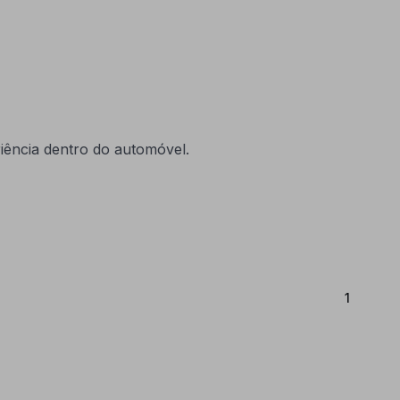
riência dentro do automóvel.
(Atual)
1