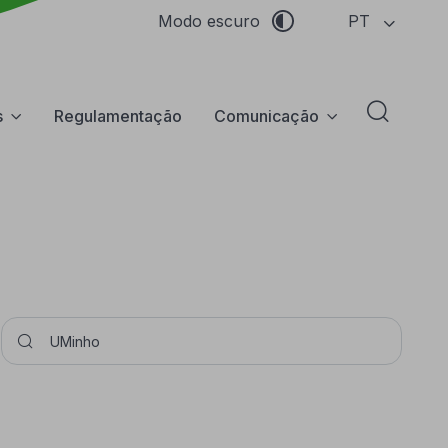
PT
Modo escuro
s
Regulamentação
Comunicação
Abrir f
Pesquisar