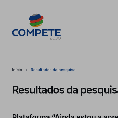
Saltar para o conteúdo principal da página
Cookies
Início
Resultados da pesquisa
Resultados da pesquis
Plataforma “Ainda estou a apr