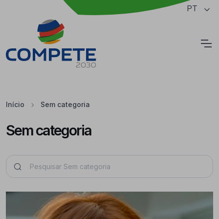
Saltar para o conteúdo principal da página
PT
Cookies
Início
Sem categoria
Sem categoria
Pesquisar