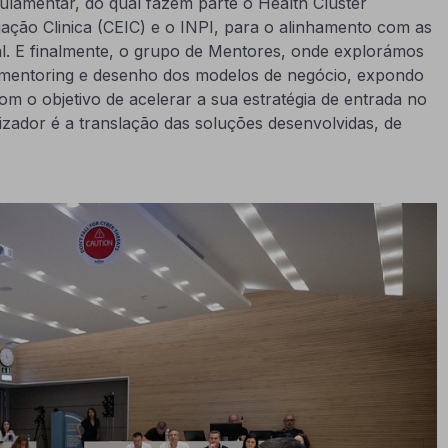
ulamentar, do qual fazem parte o Health Cluster
gação Clinica (CEIC) e o INPI, para o alinhamento com as
al. E finalmente, o grupo de Mentores, onde explorámos
 mentoring e desenho dos modelos de negócio, expondo
m o objetivo de acelerar a sua estratégia de entrada no
ador é a translação das soluções desenvolvidas, de