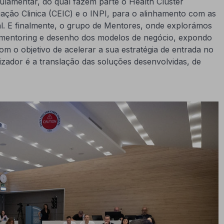
ulamentar, do qual fazem parte o Health Cluster
gação Clinica (CEIC) e o INPI, para o alinhamento com as
al. E finalmente, o grupo de Mentores, onde explorámos
 mentoring e desenho dos modelos de negócio, expondo
m o objetivo de acelerar a sua estratégia de entrada no
ador é a translação das soluções desenvolvidas, de