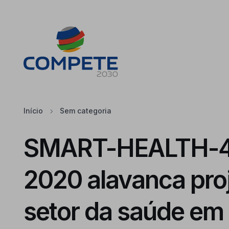
Saltar para o conteúdo principal da página
Cookies
Início
Sem categoria
SMART-HEALTH-4
2020 alavanca pro
setor da saúde em 