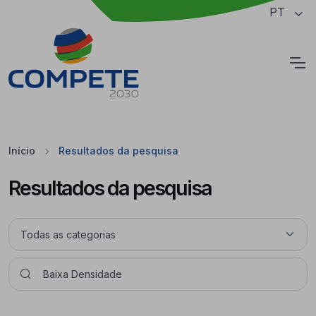
Saltar para o conteúdo principal da página
PT
Cookies
Início
Resultados da pesquisa
Resultados da pesquisa
Pesquisar