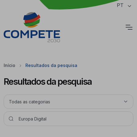
Saltar para o conteúdo principal da página
PT
Cookies
Início
Resultados da pesquisa
Resultados da pesquisa
Pesquisar