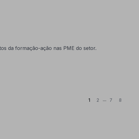
tos da formação-ação nas PME do setor.
...
(Atual)
1
2
7
8