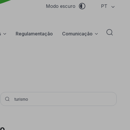
PT
Modo escuro
s
Regulamentação
Comunicação
Abrir f
Pesquisar
uro