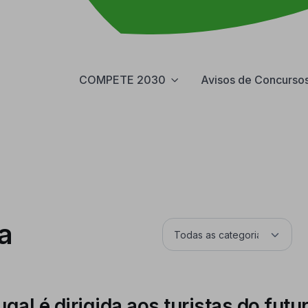
COMPETE 2030
Avisos de Concurso
a
al é dirigida aos turistas do fut