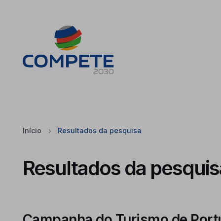
Saltar para o conteúdo principal da página
Cookies
Início
Resultados da pesquisa
Resultados da pesquis
Campanha do Turismo de Portug